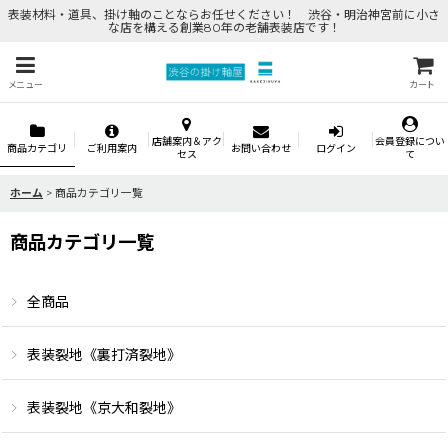
表装材料・道具、掛け軸のことならお任せください！ 渋谷・明治神宮前に小さ
な店を構える創業80年の老舗表装店です！
メニュー
カート
店舗案内＆アク
会員登録につい
商品カテゴリ
ご利用案内
お問い合わせ
ログイン
セス
て
ホーム
>
商品カテゴリ一覧
商品カテゴリ一覧
全商品
表装裂地《裏打済裂地》
表装裂地《京大和裂地》