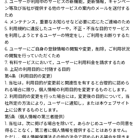
3. ユーザーが利用中のサービスの新機能，更新情報，キャンペー
ン等及び当社が提供する他のサービスの案内のメールを送付する
ため
4. メンテナンス，重要なお知らせなど必要に応じたご連絡のため
5. 利用規約に違反したユーザーや，不正・不当な目的でサービス
を利用しようとするユーザーの特定をし，ご利用をお断りするた
め
6. ユーザーにご自身の登録情報の閲覧や変更，削除，ご利用状況
の閲覧を行っていただくため
7. 有料サービスにおいて，ユーザーに利用料金を請求するため
8. 上記の利用目的に付随する目的
第4条（利用目的の変更）
1. 当社は，利用目的が変更前と関連性を有すると合理的に認めら
れる場合に限り，個人情報の利用目的を変更するものとします。
2. 利用目的の変更を行った場合には，変更後の目的について，当
社所定の方法により，ユーザーに通知し，または本ウェブサイト
上に公表するものとします。
第5条（個人情報の第三者提供）
1. 当社は，次に掲げる場合を除いて，あらかじめユーザーの同意を
得ることなく，第三者に個人情報を提供することはありません。
ただし，個人情報保護法その他の法令で認められる場合を除きま