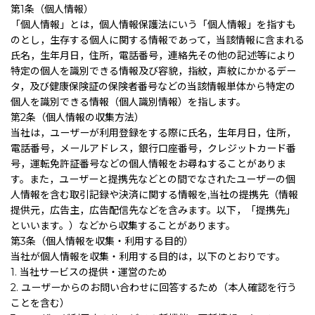
第1条（個人情報）
「個人情報」とは，個人情報保護法にいう「個人情報」を指すも
のとし，生存する個人に関する情報であって，当該情報に含まれる
氏名，生年月日，住所，電話番号，連絡先その他の記述等により
特定の個人を識別できる情報及び容貌，指紋，声紋にかかるデー
タ，及び健康保険証の保険者番号などの当該情報単体から特定の
個人を識別できる情報（個人識別情報）を指します。
第2条（個人情報の収集方法）
当社は，ユーザーが利用登録をする際に氏名，生年月日，住所，
電話番号，メールアドレス，銀行口座番号，クレジットカード番
号，運転免許証番号などの個人情報をお尋ねすることがありま
す。また，ユーザーと提携先などとの間でなされたユーザーの個
人情報を含む取引記録や決済に関する情報を,当社の提携先（情報
提供元，広告主，広告配信先などを含みます。以下，「提携先」
といいます。）などから収集することがあります。
第3条（個人情報を収集・利用する目的）
当社が個人情報を収集・利用する目的は，以下のとおりです。
1. 当社サービスの提供・運営のため
2. ユーザーからのお問い合わせに回答するため（本人確認を行う
ことを含む）