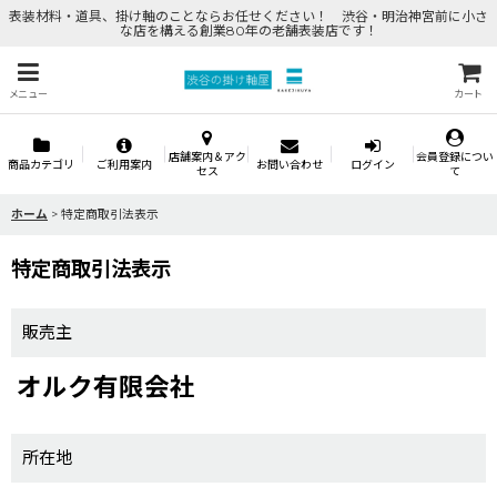
表装材料・道具、掛け軸のことならお任せください！ 渋谷・明治神宮前に小さ
な店を構える創業80年の老舗表装店です！
メニュー
カート
店舗案内＆アク
会員登録につい
商品カテゴリ
ご利用案内
お問い合わせ
ログイン
セス
て
ホーム
>
特定商取引法表示
特定商取引法表示
販売主
オルク有限会社
所在地