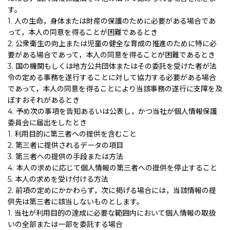
す。
1. 人の生命，身体または財産の保護のために必要がある場合であ
って，本人の同意を得ることが困難であるとき
2. 公衆衛生の向上または児童の健全な育成の推進のために特に必
要がある場合であって，本人の同意を得ることが困難であるとき
3. 国の機関もしくは地方公共団体またはその委託を受けた者が法
令の定める事務を遂行することに対して協力する必要がある場合
であって，本人の同意を得ることにより当該事務の遂行に支障を及
ぼすおそれがあるとき
4. 予め次の事項を告知あるいは公表し，かつ当社が個人情報保護
委員会に届出をしたとき
1. 利用目的に第三者への提供を含むこと
2. 第三者に提供されるデータの項目
3. 第三者への提供の手段または方法
4. 本人の求めに応じて個人情報の第三者への提供を停止すること
5. 本人の求めを受け付ける方法
2. 前項の定めにかかわらず，次に掲げる場合には，当該情報の提
供先は第三者に該当しないものとします。
1. 当社が利用目的の達成に必要な範囲内において個人情報の取扱
いの全部または一部を委託する場合