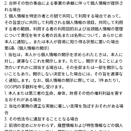
2. 合併その他の事由による事業の承継に伴って個人情報が提供さ
れる場合
3. 個人情報を特定の者との間で共同して利用する場合であって，
その旨並びに共同して利用される個人情報の項目，共同して利用
する者の範囲，利用する者の利用目的および当該個人情報の管理
について責任を有する者の氏名または名称について，あらかじめ
本人に通知し，または本人が容易に知り得る状態に置いた場合
第6条（個人情報の開示）
1. 当社は，本人から個人情報の開示を求められたときは，本人に
対し，遅滞なくこれを開示します。ただし，開示することにより
次のいずれかに該当する場合は，その全部または一部を開示しな
いこともあり，開示しない決定をした場合には，その旨を遅滞な
く通知します。なお，個人情報の開示に際しては，1件あたり1，
000円の手数料を申し受けます。
1. 本人または第三者の生命，身体，財産その他の権利利益を害す
るおそれがある場合
2. 当社の業務の適正な実施に著しい支障を及ぼすおそれがある場
合
3. その他法令に違反することとなる場合
2. 前項の定めにかかわらず，履歴情報および特性情報などの個人