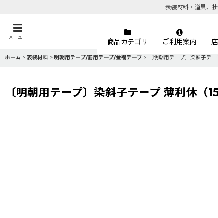
表装材料・道具、掛
メニュー
商品カテゴリ
ご利用案内
店
ホーム
>
表装材料
>
明朝用テープ/筋用テープ/金襴テープ
>
〔明朝用テープ〕染斜子テープ 
〔明朝用テープ〕染斜子テープ 薄利休（15