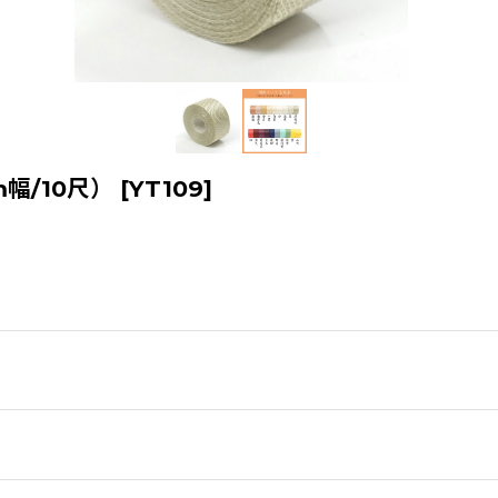
幅/10尺）
[
YT109
]