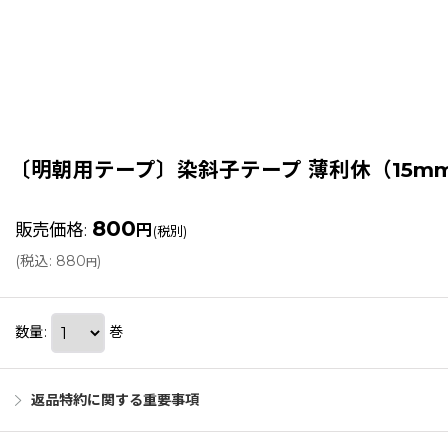
〔明朝用テープ〕染斜子テープ 薄利休（15mm
800
販売価格
:
円
(税別)
(
税込
:
880
)
円
数量
:
巻
返品特約に関する重要事項