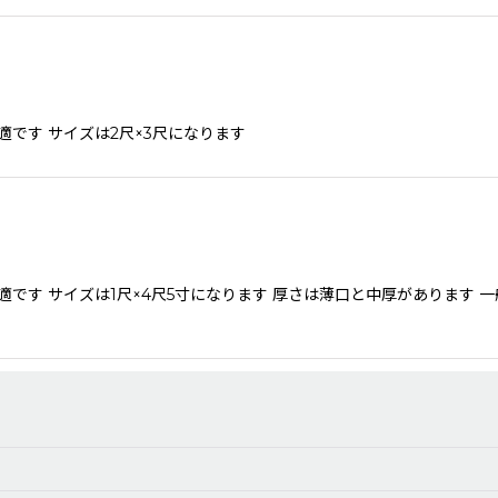
絞り込む
です サイズは2尺×3尺になります
です サイズは1尺×4尺5寸になります 厚さは薄口と中厚があります 