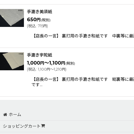
手漉き美須紙
650
円
(税別)
(
税込
:
715
)
円
【店長の一言】 裏打用の手漉き和紙です 中裏等に最適
手漉き宇陀紙
1,000
～1,100
円
円
(税別)
(
税込
:
1,100
～1,210
)
円
円
【店長の一言】 裏打用の手漉き和紙です 総裏等に最適
です…
ホーム
ショッピングカート