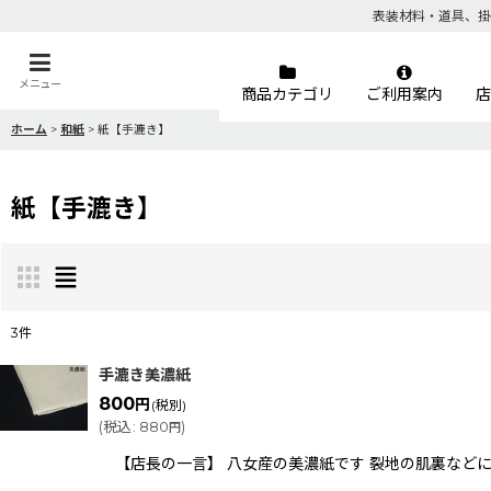
表装材料・道具、掛
メニュー
商品カテゴリ
ご利用案内
店
ホーム
>
和紙
>
紙【手漉き】
紙【手漉き】
3
件
表示数
:
手漉き美濃紙
800
円
(税別)
(
税込
:
880
)
円
並び順
:
【店長の一言】 八女産の美濃紙です 裂地の肌裏などに