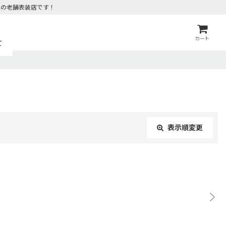
年の老舗表装店です！
カート
て
表示順変更
閉じる